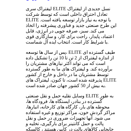
لیفتراک سری ELITE نسل جدیدی از لیفتراک
تعادل احتراق داخلی است که توسط شرکت
ELITE با توجه به نیاز بازار توسعه یافته است.
این طرح صنعتی جدید و فناوری پیشرفته را اتخاذ
می کند. سبز، صرفه جویی در انرژی، قابل
اعتماد، پایدار، راحت برای کار، و سازگاری قوی
با شرایط کار است. انتخاب ایده آل شماست.
پس از سال ها توسعه، ELITE طیف گسترده ای
از اندازه لیفتراک از 2 تن تا 10 تن را تشکیل داده
است که می تواند اکثر نیازهای مشتریان را
برآورده کند. و لیفتراک های ما به طور گسترده
توسط مشتریان ما در داخل و خارج از کشور
پذیرفته شده است، تا کنون، لیفتراک های ELITE
به بیش از 50 کشور جهان صادر شده است.
وسایل نقلیه حمل و نقل صنعتی ELITE به طور
گسترده در بنادر، ایستگاه ها، فرودگاه ها،
محوطه های بار، کارگاه های کارخانه، انبارها،
مراکز گردش خون، مراکز توزیع و غیره استفاده
می شود. آنها تجهیزات ضروری در حمل و نقل
پالت و حمل کانتینر برای بارگیری، تخلیه و
جابجایی کالاهای پالت در کابین هستند ، کالسکه