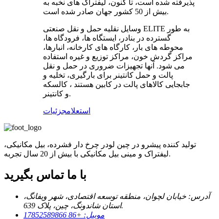
پذیرفته شده است، تا کنون، لیفتراک های نخبه به
بیش از 50 کشور جهان صادر شده است.
وسایل نقلیه حمل و نقل صنعتی ELITE به طور
گسترده در بنادر، ایستگاه ها، فرودگاه ها،
محوطه های بار، کارگاه های کارخانه، انبارها،
مراکز گردش خون، مراکز توزیع و غیره استفاده
می شود. آنها تجهیزات ضروری در حمل و نقل
پالت و حمل کانتینر برای بارگیری، تخلیه و
جابجایی کالاهای پالت در کابین هستند ، کالسکه
و کانتینر.
استعلام
جزئیات
تولید کننده پیشرو در چین لودر چرخ دار فشرده، بیل مکانیکی،
لیفتراک و مینی بیل مکانیکی با بیش از 20 سال تجربه.
با ما تماس بگیرید
آدرس: خیابان لچوان، منطقه توسعه اقتصادی، شهر ویفانگ،
استان شاندونگ، چین، پلاک 639.
موبیل: +86 17852589866